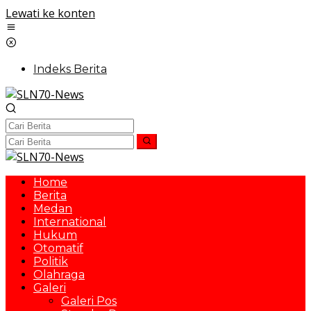
Lewati ke konten
Indeks Berita
Home
Berita
Medan
International
Hukum
Otomatif
Politik
Olahraga
Galeri
Galeri Pos