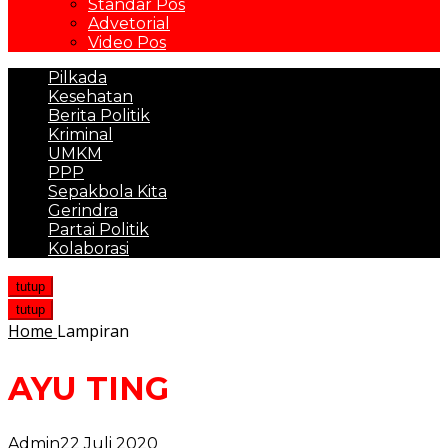
Standar Pos
Advetorial
Video Pos
Pilkada
Kesehatan
Berita Politik
Kriminal
UMKM
PPP
Sepakbola Kita
Gerindra
Partai Politik
Kolaborasi
tutup
tutup
Home
Lampiran
AYU TING
Admin
22 Juli 2020