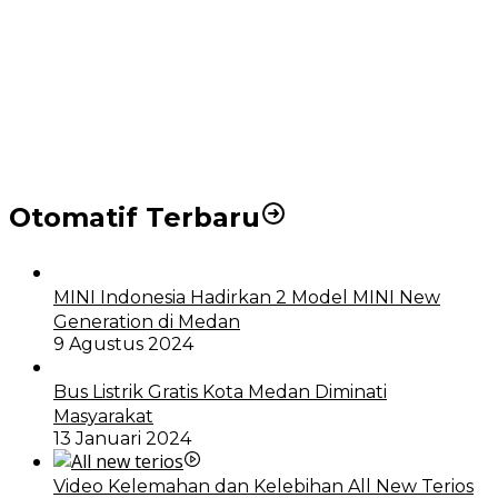
Puluhan Wartawan Solid Dukung Markus Pasaribu
Jadi Calon Ketua PWPM 2026-2028
DPRD dan Pemko Medan Sepakati Ranperda LPj
APBD 2023, Cerminkan APBD Rakyat yang Sehat
Otomatif Terbaru
MINI Indonesia Hadirkan 2 Model MINI New
Generation di Medan
9 Agustus 2024
Bus Listrik Gratis Kota Medan Diminati
Masyarakat
13 Januari 2024
Video Kelemahan dan Kelebihan All New Terios