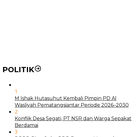
Pemko Medan Dorong Puskesmas di Kota Medan Jadi
BLUD
21 Penyakit yang Pengobatannya Tak Dicover BPJS
Kesehatan
Pakai KTP Warga Medan Bisa Berobat Gratis di
Seluruh Indonesia
POLITIK
1
M Ishak Hutasuhut Kembali Pimpin PD Al
Wasliyah Pematangsiantar Periode 2026–2030
2
Konflik Desa Segati, PT NSR dan Warga Sepakat
Berdamai
3