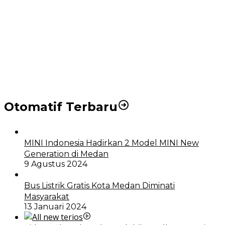
Puluhan Wartawan Solid Dukung Markus Pasaribu
Jadi Calon Ketua PWPM 2026-2028
DPRD dan Pemko Medan Sepakati Ranperda LPj
APBD 2023, Cerminkan APBD Rakyat yang Sehat
Otomatif Terbaru
MINI Indonesia Hadirkan 2 Model MINI New
Generation di Medan
9 Agustus 2024
Bus Listrik Gratis Kota Medan Diminati
Masyarakat
13 Januari 2024