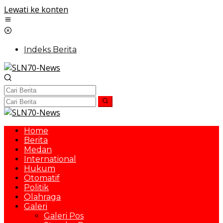
Lewati ke konten
Indeks Berita
Home
Berita
Medan
International
Hukum
Otomatif
Politik
Olahraga
Galeri
Galeri Pos