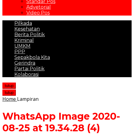
Standar Pos
Advetorial
Video Pos
Pilkada
Kesehatan
Berita Politik
Kriminal
UMKM
PPP
Sepakbola Kita
Gerindra
Partai Politik
Kolaborasi
tutup
tutup
Home
Lampiran
WhatsApp Image 2020-
08-25 at 19.34.28 (4)