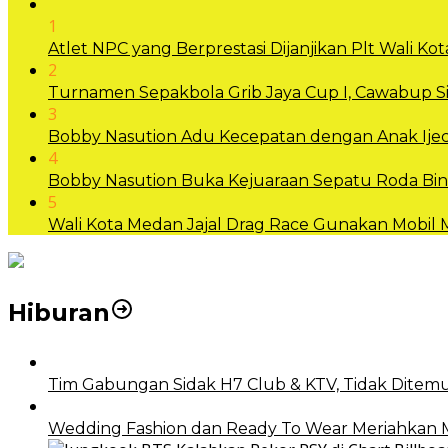
1
Atlet NPC yang Berprestasi Dijanjikan Plt Wali 
2
Turnamen Sepakbola Grib Jaya Cup I, Cawabup
3
Bobby Nasution Adu Kecepatan dengan Anak Ijec
4
Bobby Nasution Buka Kejuaraan Sepatu Roda B
5
Wali Kota Medan Jajal Drag Race Gunakan Mobil
Hiburan
Tim Gabungan Sidak H7 Club & KTV, Tidak Ditemu
Wedding Fashion dan Ready To Wear Meriahkan