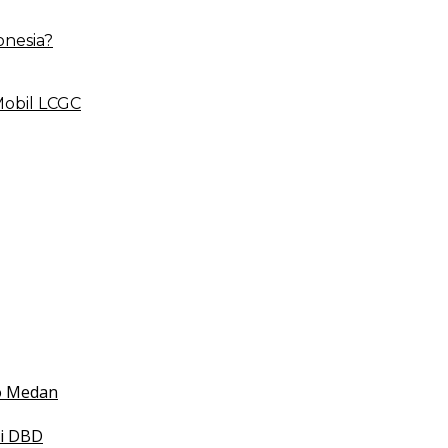
onesia?
Mobil LCGC
 BLUD
esehatan
 Indonesia
mko Medan