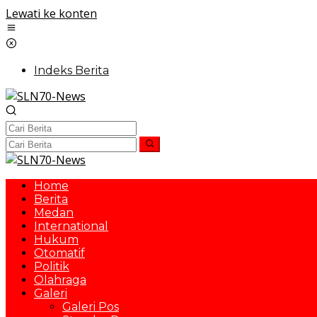
Lewati ke konten
Indeks Berita
Home
Berita
Medan
International
Hukum
Otomatif
Politik
Olahraga
Galeri
Galeri Pos