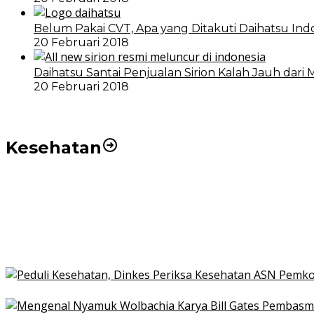
Belum Pakai CVT, Apa yang Ditakuti Daihatsu Ind
20 Februari 2018
Daihatsu Santai Penjualan Sirion Kalah Jauh dari 
20 Februari 2018
Kesehatan
Pemko Medan Dorong Puskesmas di Kota Medan Jadi
21 Penyakit yang Pengobatannya Tak Dicover BPJS K
Pakai KTP Warga Medan Bisa Berobat Gratis di Seluruh
Peduli Kesehatan, Dinkes Periksa Kesehatan ASN Pe