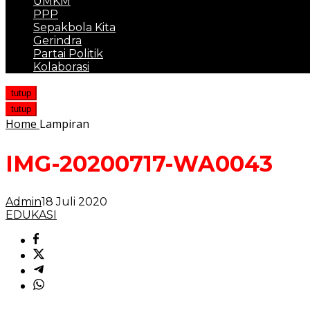
UMKM
PPP
Sepakbola Kita
Gerindra
Partai Politik
Kolaborasi
tutup
tutup
Home
Lampiran
IMG-20200717-WA0043
Admin
18 Juli 2020
EDUKASI