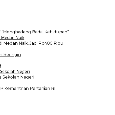
if “Menghadang Badai Kehidupan”
i Medan Naik, Jadi Rp400 Ribu
 Beringin
H
e Sekolah Negeri
PSP Kementrian Pertanian RI