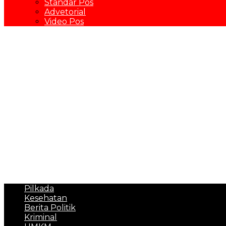
Standar Pos
Advetorial
Video Pos
Pilkada
Kesehatan
Berita Politik
Kriminal