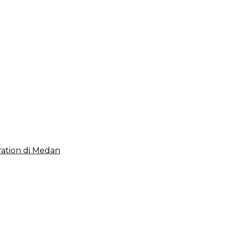
 2023, Cerminkan APBD Rakyat yang Sehat
ation di Medan