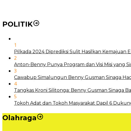
Mengenal Nyamuk Wolbachia Karya Bill Gates Pemba
POLITIK
1
Pilkada 2024 Diprediksi Sulit Hasilkan Kemajuan
2
Anton-Benny Punya Program dan Visi Misi yang S
3
Cawabup Simalungun Benny Gusman Sinaga Hadi
4
Tangkas Kroni Silitonga: Benny Gusman Sinaga
5
Tokoh Adat dan Tokoh Masyarakat Dapil 6 Dukun
Olahraga