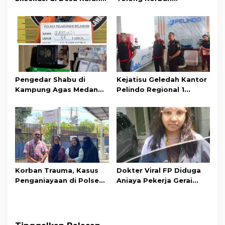
Gading, Pelawan
Kekerasan dan
Hadirkan Saksi Ahli
Pelecehan Seksual
Pengedar Shabu di
Kejatisu Geledah Kantor
Kampung Agas Medan
Pelindo Regional 1
Deli Ditangkap
Belawan
Korban Trauma, Kasus
Dokter Viral FP Diduga
Penganiayaan di Polsek
Aniaya Pekerja Gerai
Binawidya Mangkrak
Pizza dan McHery Burger