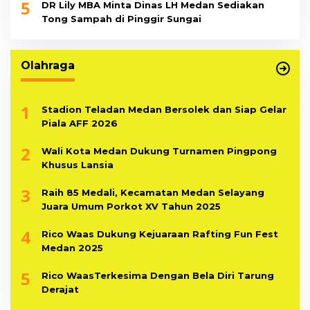
5
DR Lily MBA Minta Dinas LH Medan Sediakan
Tong Sampah di Pinggir Sungai
Olahraga
1
Stadion Teladan Medan Bersolek dan Siap Gelar
Piala AFF 2026
2
Wali Kota Medan Dukung Turnamen Pingpong
Khusus Lansia
3
Raih 85 Medali, Kecamatan Medan Selayang
Juara Umum Porkot XV Tahun 2025
4
Rico Waas Dukung Kejuaraan Rafting Fun Fest
Medan 2025
5
Rico WaasTerkesima Dengan Bela Diri Tarung
Derajat