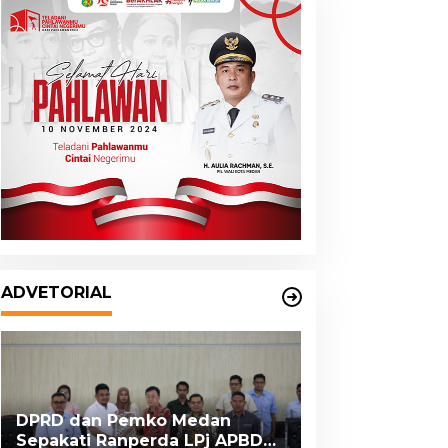
ADVETORIAL
DPRD dan Pemko Medan
Sepakati Ranperda LPj APBD