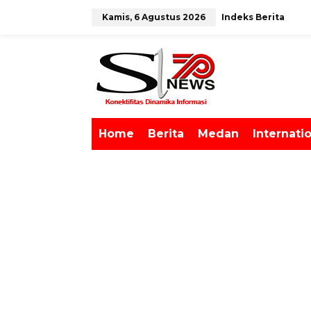
L
Kamis, 6 Agustus 2026
Indeks Berita
e
w
tutup
a
t
i
k
e
k
o
Home
Berita
Medan
Internati
n
t
e
n