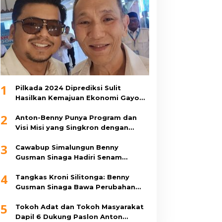
1
Pilkada 2024 Diprediksi Sulit
Hasilkan Kemajuan Ekonomi Gayo
Lues
2
Anton-Benny Punya Program dan
Visi Misi yang Singkron dengan
Pemerintah Pusat, Ini 11 Program
3
Unggulannya
Cawabup Simalungun Benny
Gusman Sinaga Hadiri Senam
Bersama di Sopo Tubangarna
4
Tangkas Kroni Silitonga: Benny
Gusman Sinaga Bawa Perubahan
Besar untuk Simalungun
5
Tokoh Adat dan Tokoh Masyarakat
Dapil 6 Dukung Paslon Anton