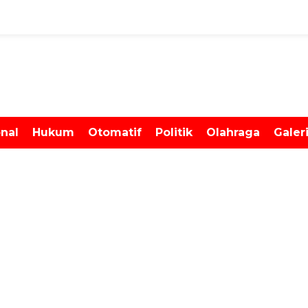
onal
Hukum
Otomatif
Politik
Olahraga
Galer