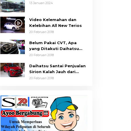
Masyarakat
13 Januari 2024
Video Kelemahan dan
Kelebihan All New Terios
20 Februari 2018
Belum Pakai CVT, Apa
yang Ditakuti Daihatsu
Indonesia?
20 Februari 2018
Daihatsu Santai Penjualan
Sirion Kalah Jauh dari
Mobil LCGC
20 Februari 2018