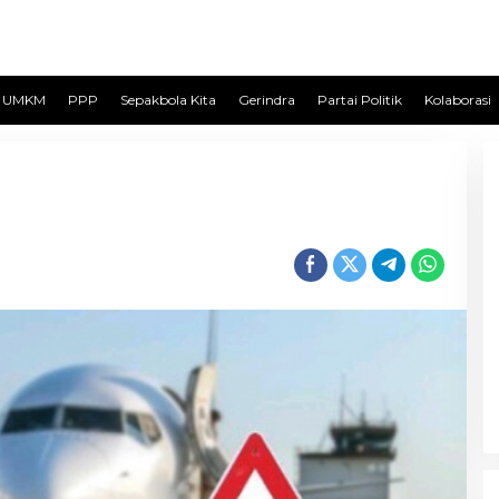
UMKM
PPP
Sepakbola Kita
Gerindra
Partai Politik
Kolaborasi