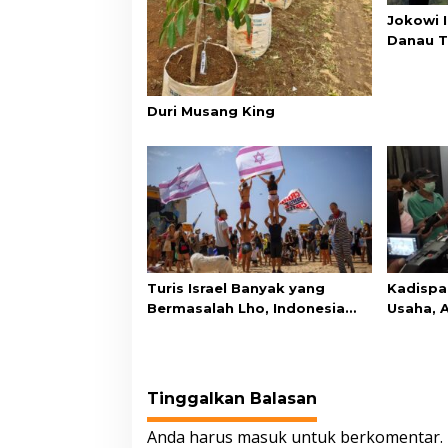
Jokowi 
Danau T
Duri Musang King
Turis Israel Banyak yang
Kadispa
Bermasalah Lho, Indonesia
Usaha, A
Yakin Mau Terima?
Keseha
Tinggalkan Balasan
Anda harus
masuk
untuk berkomentar.