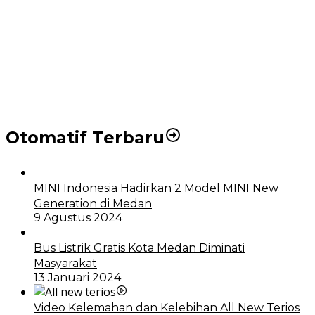
Puluhan Wartawan Solid Dukung Markus Pasaribu
Jadi Calon Ketua PWPM 2026-2028
DPRD dan Pemko Medan Sepakati Ranperda LPj
APBD 2023, Cerminkan APBD Rakyat yang Sehat
Otomatif Terbaru
MINI Indonesia Hadirkan 2 Model MINI New
Generation di Medan
9 Agustus 2024
Bus Listrik Gratis Kota Medan Diminati
Masyarakat
13 Januari 2024
Video Kelemahan dan Kelebihan All New Terios