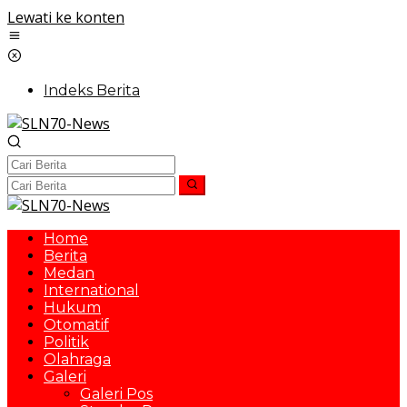
Lewati ke konten
Indeks Berita
Home
Berita
Medan
International
Hukum
Otomatif
Politik
Olahraga
Galeri
Galeri Pos