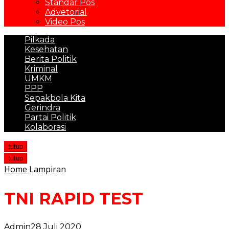
Standar Pos
Advetorial
Video Pos
Pilkada
Kesehatan
Berita Politik
Kriminal
UMKM
PPP
Sepakbola Kita
Gerindra
Partai Politik
Kolaborasi
tutup
tutup
Home
Lampiran
TNI RAPID TEST
Admin
28 Juli 2020