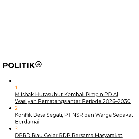
BLUD
21 Penyakit yang Pengobatannya Tak Dicover BPJS
Kesehatan
Pakai KTP Warga Medan Bisa Berobat Gratis di
Seluruh Indonesia
POLITIK
1
M Ishak Hutasuhut Kembali Pimpin PD Al
Wasliyah Pematangsiantar Periode 2026–2030
2
Konflik Desa Segati, PT NSR dan Warga Sepakat
Berdamai
3
DPRD Riau Gelar RDP Bersama Masyarakat