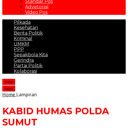
Standar Pos
Advetorial
Video Pos
Pilkada
Kesehatan
Berita Politik
Kriminal
UMKM
PPP
Sepakbola Kita
Gerindra
Partai Politik
Kolaborasi
tutup
tutup
Home
Lampiran
KABID HUMAS POLDA
SUMUT