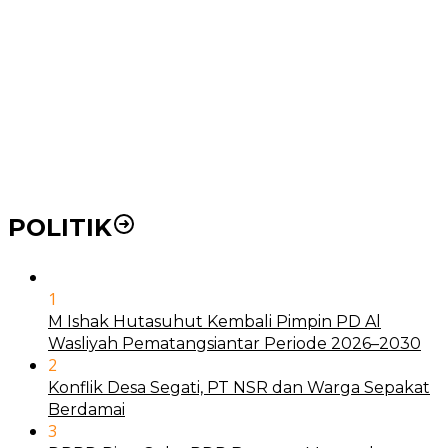
Pemko Medan Dorong Puskesmas di Kota Medan Jadi
BLUD
21 Penyakit yang Pengobatannya Tak Dicover BPJS
Kesehatan
Pakai KTP Warga Medan Bisa Berobat Gratis di
Seluruh Indonesia
POLITIK
1
M Ishak Hutasuhut Kembali Pimpin PD Al
Wasliyah Pematangsiantar Periode 2026–2030
2
Konflik Desa Segati, PT NSR dan Warga Sepakat
Berdamai
3