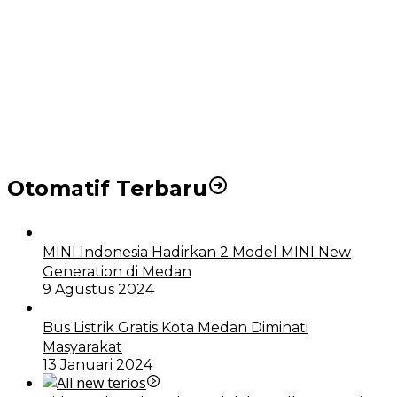
Puluhan Wartawan Solid Dukung Markus Pasaribu
Jadi Calon Ketua PWPM 2026-2028
DPRD dan Pemko Medan Sepakati Ranperda LPj
APBD 2023, Cerminkan APBD Rakyat yang Sehat
Otomatif Terbaru
MINI Indonesia Hadirkan 2 Model MINI New
Generation di Medan
9 Agustus 2024
Bus Listrik Gratis Kota Medan Diminati
Masyarakat
13 Januari 2024