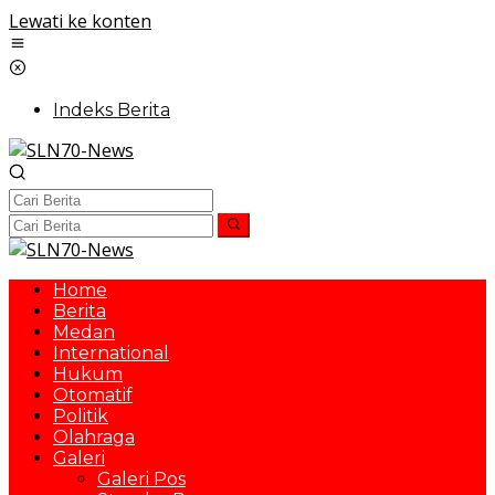
Lewati ke konten
Indeks Berita
Home
Berita
Medan
International
Hukum
Otomatif
Politik
Olahraga
Galeri
Galeri Pos